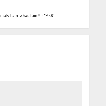
ply I am, what I am !! :- "AkS"