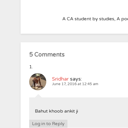
A CA student by studies, A poe
5 Comments
Sridhar
says:
June 17, 2016 at 12:45 am
Bahut khoob ankit ji
Log in to Reply