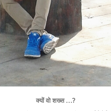
क्यों वो शख्स …?