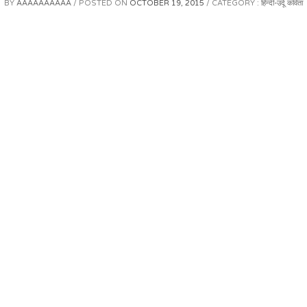
BY
AAAAAAAAAA
POSTED ON
OCTOBER 19, 2015
CATEGORY :
हिन्दी-उर्दू कविता