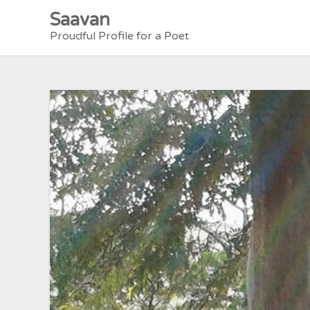
Skip
Saavan
to
Proudful Profile for a Poet
content