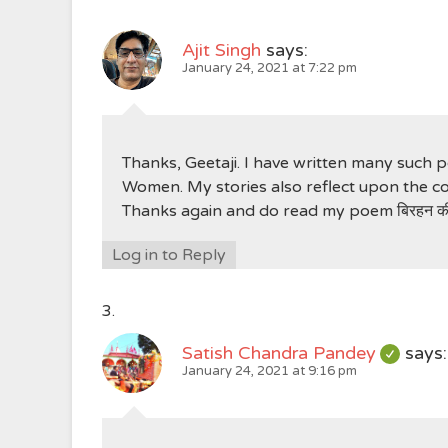
Ajit Singh
says:
January 24, 2021 at 7:22 pm
Thanks, Geetaji. I have written many such 
Women. My stories also reflect upon the co
Thanks again and do read my poem बिरहन की प
Log in to Reply
Satish Chandra Pandey
says:
January 24, 2021 at 9:16 pm