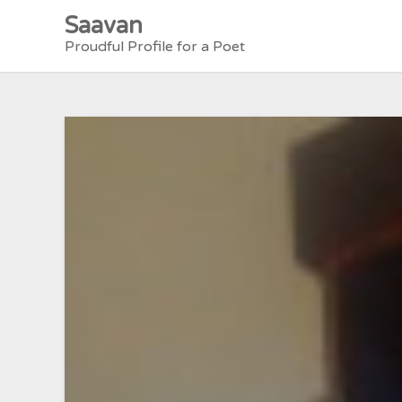
Skip
Saavan
to
Proudful Profile for a Poet
content