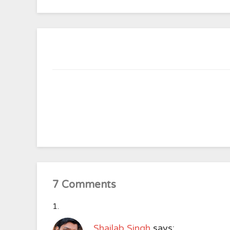
7 Comments
Shailab Singh
says: