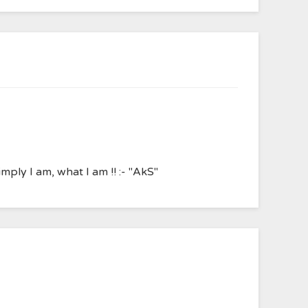
ply I am, what I am !! :- "AkS"