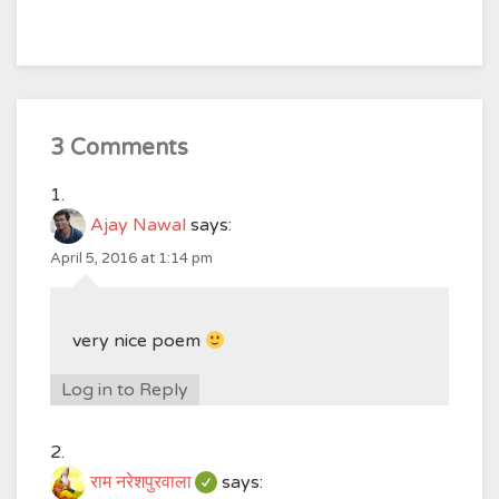
3 Comments
Ajay Nawal
says:
April 5, 2016 at 1:14 pm
very nice poem
Log in to Reply
राम नरेशपुरवाला
says: