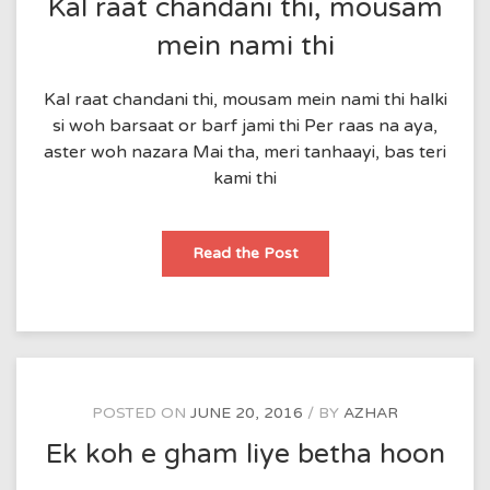
Kal raat chandani thi, mousam
mein nami thi
Kal raat chandani thi, mousam mein nami thi halki
si woh barsaat or barf jami thi Per raas na aya,
aster woh nazara Mai tha, meri tanhaayi, bas teri
kami thi
Kal
Read the Post
raat
chandani
thi,
mousam
mein
nami
thi
POSTED ON
JUNE 20, 2016
BY
AZHAR
Ek koh e gham liye betha hoon