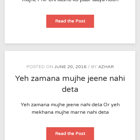
Ghar
Read the Post
me
taare
hazaar
laaya
hoon
POSTED ON
JUNE 20, 2016
BY
AZHAR
Yeh zamana mujhe jeene nahi
deta
Yeh zamana mujhe jeene nahi deta Or yeh
mekhana mujhe marne nahi deta
Yeh
Read the Post
zamana