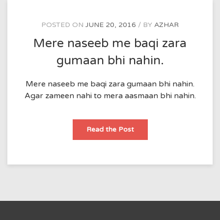
POSTED ON
JUNE 20, 2016
BY
AZHAR
Mere naseeb me baqi zara
gumaan bhi nahin.
Mere naseeb me baqi zara gumaan bhi nahin.
Agar zameen nahi to mera aasmaan bhi nahin.
Mere
Read the Post
naseeb
me
baqi
zara
gumaan
bhi
nahin.