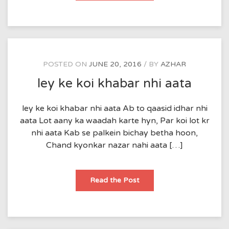
mujhe
jeene
nahi
deta
POSTED ON
JUNE 20, 2016
BY
AZHAR
ley ke koi khabar nhi aata
ley ke koi khabar nhi aata Ab to qaasid idhar nhi
aata Lot aany ka waadah karte hyn, Par koi lot kr
nhi aata Kab se palkein bichay betha hoon,
Chand kyonkar nazar nahi aata […]
ley
Read the Post
ke
koi
khabar
nhi
aata