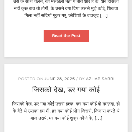
उस के साथ चलने, का मसअला नहीं ये बात और है के, अब हौसला
नहीं कुछ बात तो होगी, के उसने दगा दिया उससे मुझे कोई, शिकवा
गिला नहीं सदियों गुज़र गए, कोशिशों के बावजूद […]
उस
Read the Post
के
साथ
चलने,
का
मसअला
नहीं
POSTED ON
JUNE 28, 2025
BY
AZHAR SABRI
जिसको देख, डर गया कोई
जिसको देख, डर गया कोई उससे इश्क, कर गया कोई वो ग़मज़दा, हो
के बैठे थे उसका ग़म भी, हर गया कोई लोग जिससे, किनारा करते थे
आज उसपे, मर गया कोई शुक्र कीजे के, […]