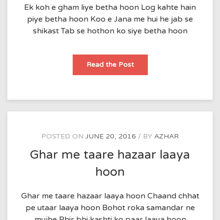
Ek koh e gham liye betha hoon Log kahte hain
piye betha hoon Koo e Jana me hui he jab se
shikast Tab se hothon ko siye betha hoon
Ek
Read the Post
koh
e
gham
liye
betha
hoon
POSTED ON
JUNE 20, 2016
BY
AZHAR
Ghar me taare hazaar laaya
hoon
Ghar me taare hazaar laaya hoon Chaand chhat
pe utaar laaya hoon Bohot roka samandar ne
mujhe Phir bhi kashti ko paar laaya hoon