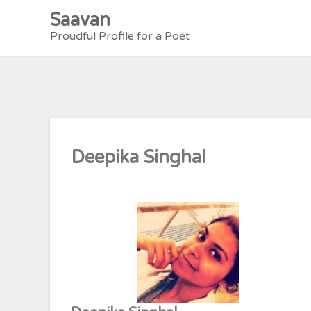
Skip
Saavan
to
Proudful Profile for a Poet
content
Deepika Singhal