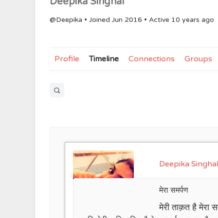
Deepika Singhal
@Deepika
•
Joined Jun 2016
•
Active 10 years ago
Profile
Timeline
Connections
Groups
Open
search
filters
Deepika Singha
मेरा समर्पण
मेरी ताक़त है मेरा 