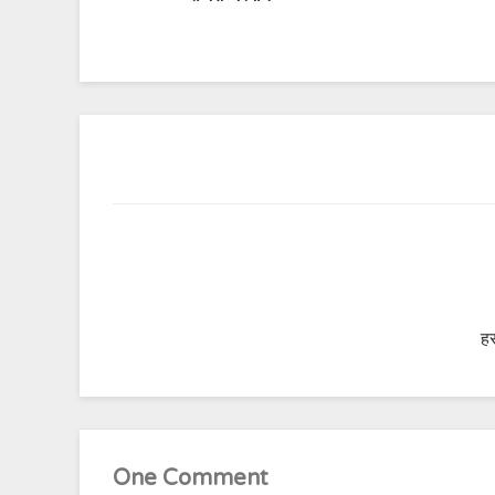
हर
One Comment