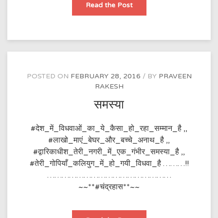
HINDU
Read the Post
MUSLIM
ROTI
POSTED ON
FEBRUARY 28, 2016
BY
PRAVEEN
RAKESH
समस्या
#देश_में_विधवाओं_का_ये_कैसा_हो_रहा_सम्मान_है ,,
#लाखो_माएं_बेघर_और_बच्चे_अनाथ_है ,,
#द्वारिकाधीश_तेरी_नगरी_में_एक_गंभीर_समस्या_है ,,
#तेरी_गोपियाँ_कलियुग_में_हो_गयी_विधवा_है ………!!
……………………………………………
~~**#चंद्रहास**~~