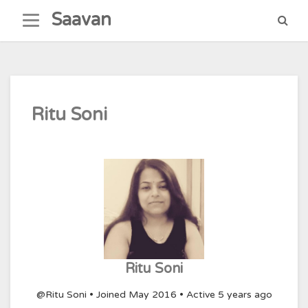
Skip
Saavan
to
content
Ritu Soni
Ritu Soni
@Ritu Soni
•
Joined May 2016
•
Active 5 years ago