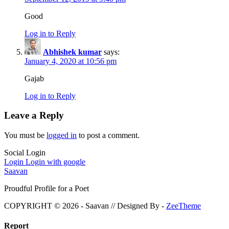
Good
Log in to Reply
Abhishek kumar
says:
January 4, 2020 at 10:56 pm
Gajab
Log in to Reply
Leave a Reply
You must be
logged in
to post a comment.
Social Login
Login
Login with google
Saavan
Proudful Profile for a Poet
COPYRIGHT © 2026 - Saavan // Designed By -
ZeeTheme
Report