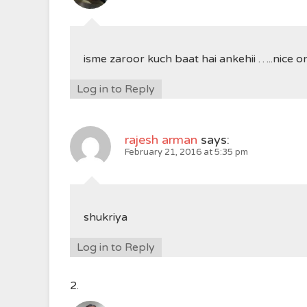
isme zaroor kuch baat hai ankehii …..nice o
Log in to Reply
rajesh arman
says:
February 21, 2016 at 5:35 pm
shukriya
Log in to Reply