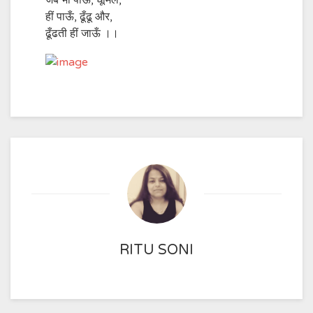
जब भी पाऊँ, धूमिल,
हीं पाऊँ, ढूँढू और,
ढूँढती हीं जाऊँ ।।
RITU SONI