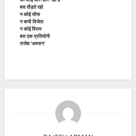
का कोई ओर-छोर नहीं है
बस दौड़ते रहो
न कोई सीमा
न कभी विजेता
न कोई विराम
बस एक प्रतियोगी
राजेश ‘अरमान’