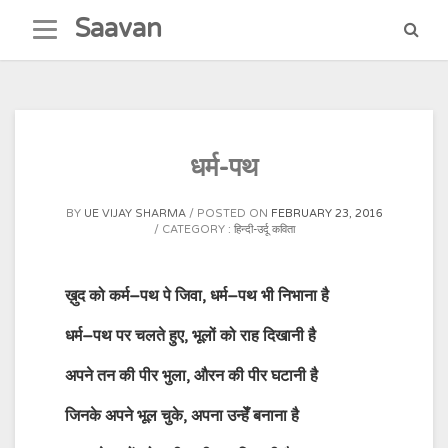
Skip
Saavan
to
content
धर्म-पथ
BY
UE VIJAY SHARMA
POSTED ON
FEBRUARY 23, 2016
CATEGORY :
हिन्दी-उर्दू कविता
ख़ुद
को
कर्म
–
पथ
पे
जिवा
,
धर्म
–
पथ
भी
निभाना
है
धर्म
–
पथ
पर
चलते
हुए
,
भूलों
को
राह
दिखानी
है
अपने
तन
की
पीर
भुला
,
औरन
की
पीर
घटानी
है
जिनके
अपने
भूल
चुके
,
अपना
उन्हेँ
बनाना
है