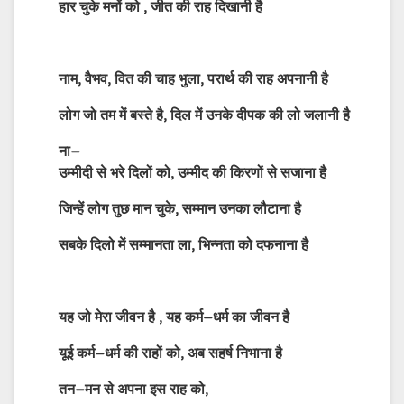
हार
चुके
मनों
को
,
जीत
की
राह
दिखानी
है
नाम
,
वैभव
,
वित
की
चाह
भुला
,
परार्थ
की
राह
अपनानी
है
लोग
जो
तम
में
बस्ते
है
,
दिल
में
उनके
दीपक
की
लो
जलानी
है
ना
–
उम्मीदी
से
भरे
दिलों
को
,
उम्मीद
की
किरणों
से
सजाना
है
जिन्हें
लोग
तुछ
मान
चुके
,
सम्मान
उनका
लौटाना
है
सबके
दिलो
में
सम्मानता
ला
,
भिन्नता
को
दफनाना
है
यह
जो
मेरा
जीवन
है
,
यह
कर्म
–
धर्म
का
जीवन
है
यूई
कर्म
–
धर्म
की
राहों
को
,
अब
सहर्ष
निभाना
है
तन
–
मन
से
अपना
इस
राह
को
,