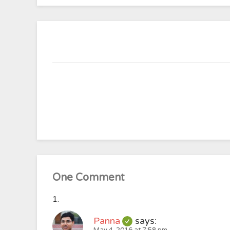
One Comment
Panna
says: