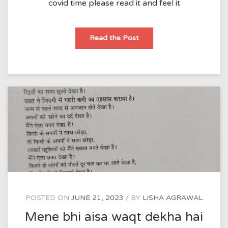
covid time please read it and feel it
Mene
Read the Post
bhi
aisa
waqt
dekha
hai
POSTED ON
JUNE 21, 2023
BY
LISHA AGRAWAL
Mene bhi aisa waqt dekha hai