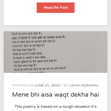
jivaan
Read the Post
ki
yatra
POSTED ON
JUNE 21, 2023
BY
LISHA AGRAWAL
Mene bhi aisa waqt dekha hai
This poetry is based on a tough situation it’s