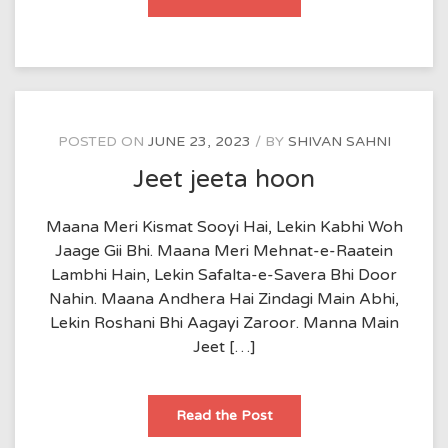
कभी
रास्ता
ना
नजर
आए,
ना
कोई
साथ
हो
तेरे।
POSTED ON
JUNE 23, 2023
BY
SHIVAN SAHNI
Jeet jeeta hoon
Maana Meri Kismat Sooyi Hai, Lekin Kabhi Woh
Jaage Gii Bhi. Maana Meri Mehnat-e-Raatein
Lambhi Hain, Lekin Safalta-e-Savera Bhi Door
Nahin. Maana Andhera Hai Zindagi Main Abhi,
Lekin Roshani Bhi Aagayi Zaroor. Manna Main
Jeet […]
Jeet
Read the Post
jeeta
hoon