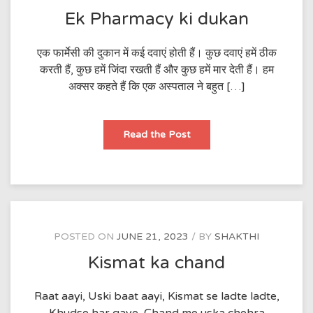
माने,
इंतजार
Ek Pharmacy ki dukan
के
पल
सुकून
को
एक फार्मेसी की दुकान में कई दवाएं होती हैं। कुछ दवाएं हमें ठीक
दूर
करती हैं, कुछ हमें जिंदा रखती हैं और कुछ हमें मार देती हैं। हम
भगाए
,इंतजार
अक्सर कहते हैं कि एक अस्पताल ने बहुत […]
के
पल
पहेली
सा
मन
Ek
Read the Post
में
Pharmacy
जगह
ki
बनाए
dukan
उलझन
में
डाल
देते
,
ये
इंतजार
के
POSTED ON
JUNE 21, 2023
BY
SHAKTHI
पल।
विश्वास
Kismat ka chand
से
रिश्ता
बनाते,इंतजार
के
Raat aayi, Uski baat aayi, Kismat se ladte ladte,
पल