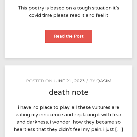
This poetry is based on a tough situation it’s
covid time please read it and feel it
Mene
Read the Post
bhi
aisa
waqt
dekha
hai
POSTED ON
JUNE 21, 2023
BY
QASIM
death note
i have no place to play. all these vultures are
eating my innocence and replacing it with fear
and darkness. i wonder, how they became so
heartless that they didn’t feel my pain. i just […]