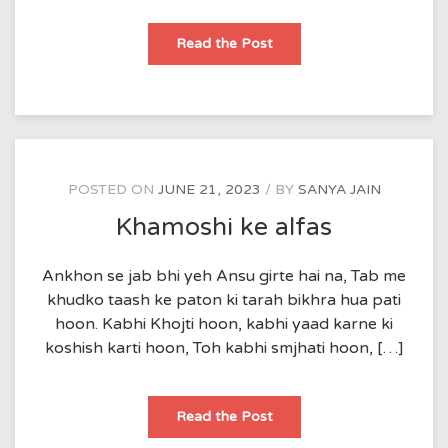
death
Read the Post
note
POSTED ON
JUNE 21, 2023
BY
SANYA JAIN
Khamoshi ke alfas
Ankhon se jab bhi yeh Ansu girte hai na, Tab me
khudko taash ke paton ki tarah bikhra hua pati
hoon. Kabhi Khojti hoon, kabhi yaad karne ki
koshish karti hoon, Toh kabhi smjhati hoon, […]
Khamoshi
Read the Post
ke
alfas