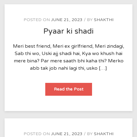
किरण
संजोए
इंतजार
के
पल
POSTED ON
JUNE 21, 2023
BY
SHAKTHI
हर
लम्हा
Pyaar ki shadi
याद
में
गुजारे
इंतजार
Meri best friend, Meri ex girlfriend, Meri zindagi,
के
पल
Sab thi wo, Uski ajj shadi hai, Kya wo khush hai
कभी
mere bina? Par mere saath bhi kaha thi? Merko
हसाए
तो
abb tak job nahi lagi thi, usko […]
कभी
रुला
ही
डाले
मुस्किल
Pyaar
Read the Post
से
ki
बीतते
shadi
है,
ये
इंतजार
के
पल।
बेचैन
कर
के
ही
POSTED ON
JUNE 21, 2023
BY
SHAKTHI