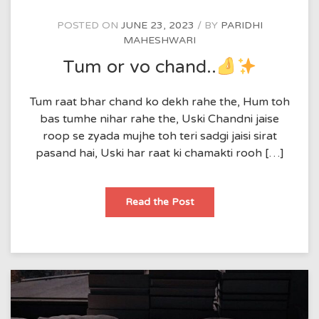
POSTED ON
JUNE 23, 2023
BY
PARIDHI
MAHESHWARI
Tum or vo chand..
Tum raat bhar chand ko dekh rahe the, Hum toh
bas tumhe nihar rahe the, Uski Chandni jaise
roop se zyada mujhe toh teri sadgi jaisi sirat
pasand hai, Uski har raat ki chamakti rooh […]
Tum
Read the Post
or
vo
chand..