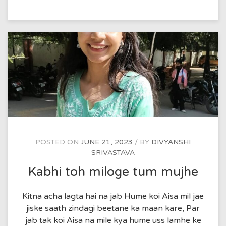
POSTED ON
JUNE 21, 2023
BY
DIVYANSHI
SRIVASTAVA
Kabhi toh miloge tum mujhe
Kitna acha lagta hai na jab Hume koi Aisa mil jae
jiske saath zindagi beetane ka maan kare, Par
jab tak koi Aisa na mile kya hume uss lamhe ke