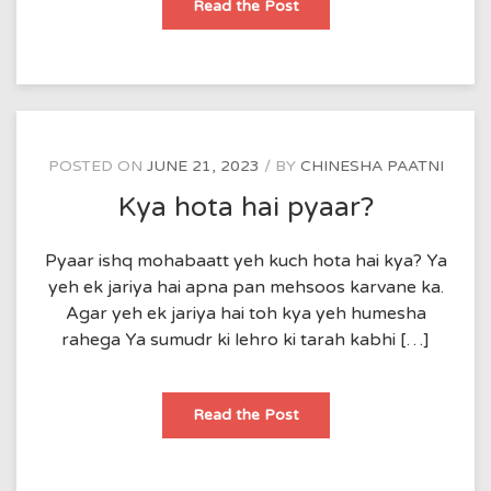
बचपन
Read the Post
के
दिन
POSTED ON
JUNE 21, 2023
BY
CHINESHA PAATNI
Kya hota hai pyaar?
Pyaar ishq mohabaatt yeh kuch hota hai kya? Ya
yeh ek jariya hai apna pan mehsoos karvane ka.
Agar yeh ek jariya hai toh kya yeh humesha
rahega Ya sumudr ki lehro ki tarah kabhi […]
Kya
Read the Post
hota
hai
pyaar?