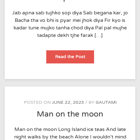
Jab apna sab tujhko sop diya Sab begana kar, jo
Bacha tha vo bhi is pyar mei jhok diya Fir kyo is
kadar tune mujko tanha chod diya Pal pal mujhe
tadapte dekh tjhe farak […]
Ishq
Read the Post
mizazi
POSTED ON
JUNE 22, 2023
BY
GAUTAMI
Man on the moon
Man on the moon Long Island ice teas And late
night walks by the beach Alone I wouldn’t mind