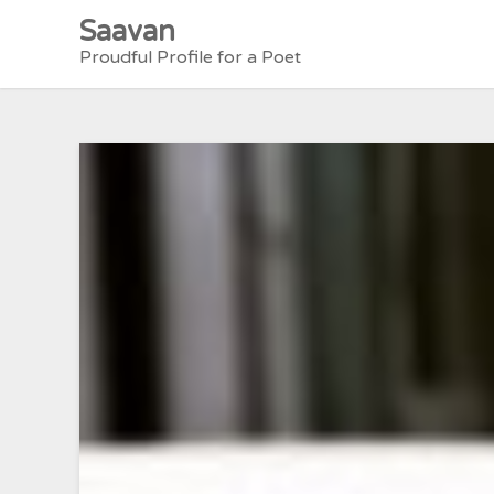
Skip
Saavan
to
Proudful Profile for a Poet
content