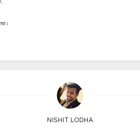
ा,
 गया।
NISHIT LODHA