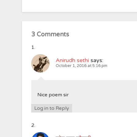
3 Comments
Anirudh sethi
says:
October 1, 2016 at 5:16 pm
Nice poem sir
Log in to Reply