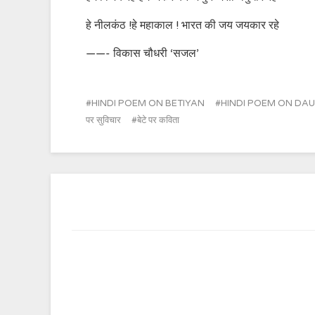
हे नीलकंठ !हे महाकाल ! भारत की जय जयकार रहे
——- विकास चौधरी ‘सजल’
HINDI POEM ON BETIYAN
HINDI POEM ON DA
पर सुविचार
बेटे पर कविता