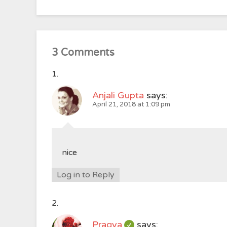
3 Comments
Anjali Gupta
says:
April 21, 2018 at 1:09 pm
nice
Log in to Reply
Pragya
says: