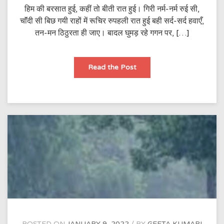
हिम की बरसात हुई, कहीं तो बीती रात हुई। गिरी नर्म-नर्म रुई सी,
चाॅंदी सी बिछ गयी राहों में रूचिर रुपहली रात हुई बही सर्द-सर्द हवाएँ,
तन-मन ठिठुरता ही जाए। बादल घुमड़ रहे गगन पर, […]
हिम
Read the Post
की
बरसात
हुई
POSTED ON
JANUARY 9, 2022
BY
GEETA KUMARI