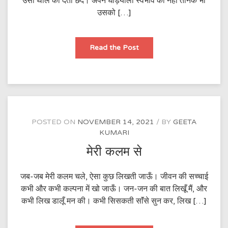
उसी थाल को देता छेद। अपने घड़ियाली स्वभाव का नहीं तनिक भी
उसको […]
दोस्त
Read the Post
POSTED ON
NOVEMBER 14, 2021
BY
GEETA
KUMARI
मेरी कलम से
जब-जब मेरी कलम चले, ऐसा कुछ लिखती जाऊँ। जीवन की सच्चाई
कभी और कभी कल्पना में खो जाऊँ। जन-जन की बात लिखूँ मैं, और
कभी लिख डालूँ मन की। कभी सिसकती साॅंसे सुन कर, लिख […]