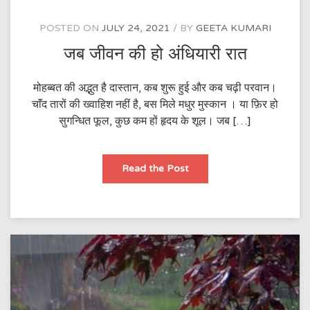
POSTED ON
JULY 24, 2021
BY
GEETA KUMARI
जब जीवन की हो अंधियारी रात
मोहब्बत की अद्भुत है दास्तान, कब शुरू हुई और कब चढ़ी परवान।
चाॅंद तारों की ख्वाहिश नहीं है, बस मिले मधुर मुस्कान । या फ़िर हो
सुगन्धित फूल, कुछ कम हों हृदय के शूल। जब […]
जब
Read the Post
जीवन
की
हो
अंधियारी
रात