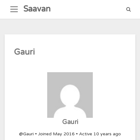
Skip
Saavan
to
content
Gauri
Gauri
@Gauri
•
Joined May 2016
•
Active 10 years ago