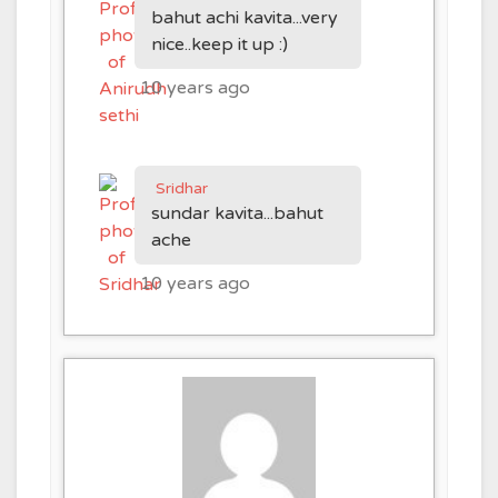
bahut achi kavita...very
nice..keep it up :)
10 years ago
Sridhar
sundar kavita...bahut
ache
10 years ago