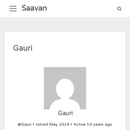
Skip
Saavan
to
content
Gauri
Gauri
@Gauri
•
Joined May 2016
•
Active 10 years ago