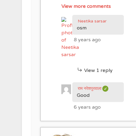
View more comments
Neetika sarsar
osm
8 years ago
View 1 reply
राम नरेशपुरवाला
Good
6 years ago