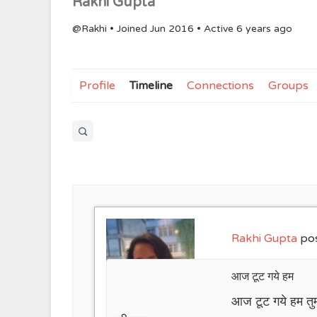
Rakhi Gupta
@Rakhi
•
Joined Jun 2016
•
Active 6 years ago
Profile
Timeline
Connections
Groups
Open
search
filters
Rakhi Gupta
pos
आज टूट गये हम
आज टूट गये हम तुम