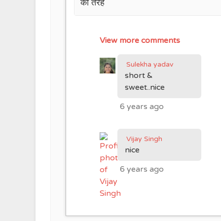
की तरह
View more comments
Sulekha yadav
short &
sweet..nice
6 years ago
Vijay Singh
nice
6 years ago