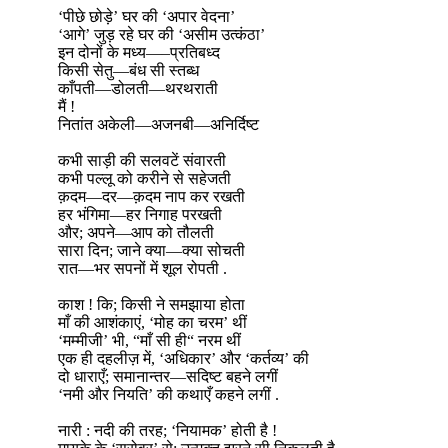
‘पीछे छोड़े’ घर की ‘अपार वेदना’
‘आगे’ जुड़ रहे घर की ‘असीम उत्कंठा’
इन दोनों के मध्य—–प्रतिबध्द
किसी सेतु—बंध सी स्तब्ध
काँपती—डोलती—थरथराती
मैं !
नितांत अकेली—अजनबी—अनिर्दिष्ट
कभी साड़ी की सलवटें संवारती
कभी पल्लू को करीने से सहेजती
क़दम—दर—क़दम नाप कर रखती
हर भंगिमा—हर निगाह परखती
और; अपने—आप को तौलती
सारा दिन; जाने क्या—क्या सोचती
रात—भर सपनों में शूल रोपती .
काश ! कि; किसी ने समझाया होता
माँ की आशंकाएं, ‘मोह का चरम’ थीं
‘मम्मीजी’ भी, “माँ सी ही“ नरम थीं
एक ही दहलीज़ में, ‘अधिकार’ और ‘कर्तव्य’ की
दो धाराएँ; समानान्तर—सदिष्ट बहने लगीं
‘नमी और नियति’ की कथाएँ कहने लगीं .
नारी : नदी की तरह; ‘नियामक’ होती है !