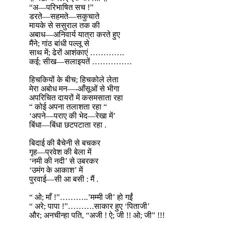
“अ—परिभाषित सच !”
डरते—सहमते—सकुचाते
मायके से ससुराल तक की
अबाध—अनिवार्य यात्रा करते हुए
मैंने; गांठ बांधी पल्लू से
साथ में; ढेरों आशंकाएं ………….
कई; सीख—सलाइयतें ……………
हिचकियों के बीच; हिचकोले लेता
मेरा अबोध मन—-आँसूओं से भीगा
अपरिचित दायरों में कसमसाता रहा
“ कोई अपना तलाशता रहा “
‘अपने—पराए की भेद—रेखा में’
बिंधा—बिंधा छटपटाता रहा .
बिदाई की बैचेनी से बचकर
गृह—प्रवेश की बेला में
‘नमी की नदी’ से उबरकर
‘उमंग के आकाश’ में
पुरवाई—सी आ बसी : मैं .
“ ओ; माँ !”………..’मम्मी जी’ हो गईं
“ अरे; पापा !”……….साकार हुए ‘पिताजी’
और; अनचीन्हा पति, “अजी ! ऐ; जी !! ओ; जी” !!!