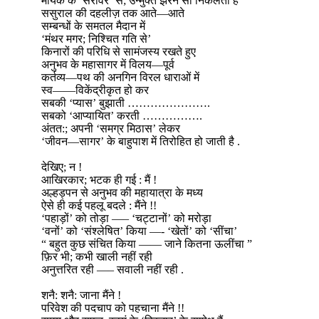
मायके के ‘सरोवर’ से; उन्मुक्त झरने सी निकलती है
ससुराल की दहलीज़ तक आते—आते
सम्बन्धों के समतल मैदान में
‘मंथर मगर; निश्चित गति से’
किनारों की परिधि से सामंजस्य रखते हुए
अनुभव के महासागर में विलय—पूर्व
कर्तव्य—पथ की अनगिन विरल धाराओं में
स्व——विकेंद्रीकृत हो कर
सबकी ‘प्यास’ बुझाती ………………….
सबको ‘आप्यायित’ करती …………….
अंतत:; अपनी ‘समग्र मिठास’ लेकर
‘जीवन—सागर’ के बाहुपाश में तिरोहित हो जाती है .
देखिए; न !
आखिरकार; भटक ही गई : मैं !
अल्हड्पन से अनुभव की महायात्रा के मध्य
ऐसे ही कई पहलू बदले : मैंने !!
‘पहाड़ों’ को तोड़ा —– ‘चट्टानों’ को मरोड़ा
‘वनों’ को ‘संश्लेषित’ किया —- ‘खेतों’ को ‘सींचा’
“ बहुत कुछ संचित किया —— जाने कितना ऊलींचा ”
फ़िर भी; कभी खाली नहीं रही
अनुत्तरित रही —– सवाली नहीं रही .
शनै: शनै: जाना मैंने !
परिवेश की पदचाप को पहचाना मैंने !!