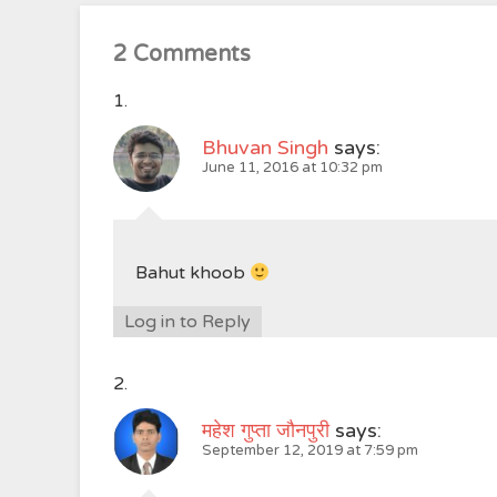
2 Comments
Bhuvan Singh
says:
June 11, 2016 at 10:32 pm
Bahut khoob
Log in to Reply
महेश गुप्ता जौनपुरी
says:
September 12, 2019 at 7:59 pm