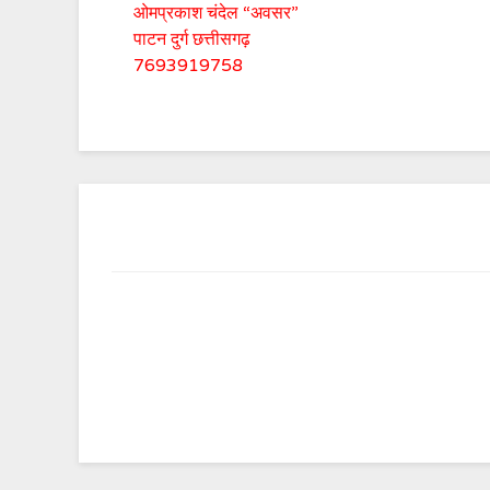
ओमप्रकाश चंदेल “अवसर”
पाटन दुर्ग छत्तीसगढ़
7693919758