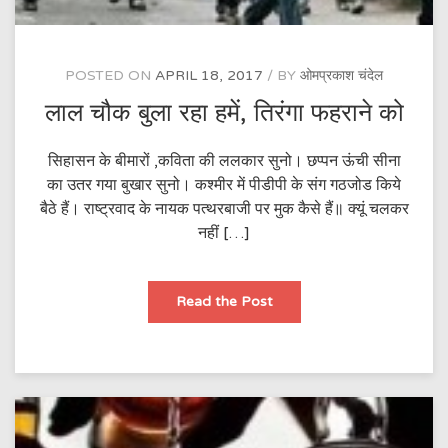
POSTED ON
APRIL 18, 2017
BY
ओमप्रकाश चंदेल
लाल चौक बुला रहा हमें, तिरंगा फहराने को
सिहासन के बीमारों ,कविता की ललकार सुनो। छप्पन ऊंची सीना
का उतर गया बुखार सुनो। कश्मीर में पीडीपी के संग गठजोड किये
बैठे हैं। राष्ट्रवाद के नायक पत्थरबाजी पर मुक कैसे हैं॥ क्यूं चलकर
नहीं […]
लाल
Read the Post
चौक
बुला
रहा
हमें,
तिरंगा
फहराने
को