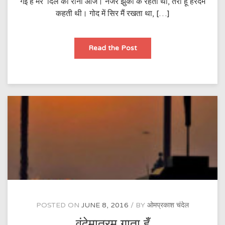
गई है मेरे दिल की रानी आज। नजरें झुका के रहती थी, तेरी हूँ हरदम
कहती थी। गोद में सिर मैं रखता था, […]
खत्म
Read the Post
हुई
कहानी
आज
POSTED ON
JUNE 8, 2016
BY
ओमप्रकाश चंदेल
वंदेमातरम् गाता हूँ