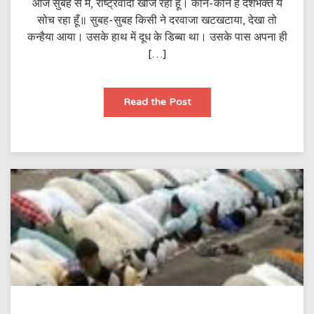
आज सुबह से मैं, राष्ट्रवादी खोज रहा हूँ। कौन-कौन है देशभक्त ये
सोच रहा हूँ॥ सुबह-सुबह किसी ने दरवाजा खटखटाया, देखा तो
कन्हैया आया। उसके हाथ में दूध के डिब्बा था। उसके पास अपना ही
[…]
क्या
Read the Post
आप
राष्ट्र
वादी
हैं?