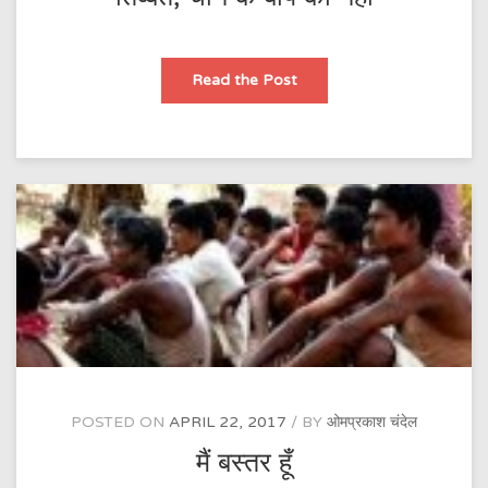
तिब्बत,
Read the Post
चीन
के
बाप
का
नहीं
POSTED ON
APRIL 22, 2017
BY
ओमप्रकाश चंदेल
मैं बस्तर हूँ