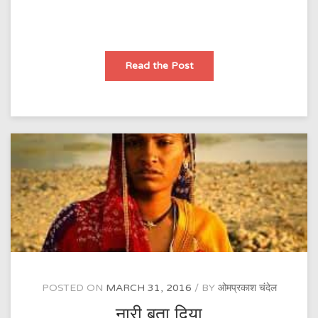
नमो
Read the Post
नमो
नमो
बुद्धाय
POSTED ON
MARCH 31, 2016
BY
ओमप्रकाश चंदेल
नारी बता दिया