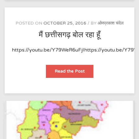
रे
POSTED ON
OCTOBER 25, 2016
BY
ओमप्रकाश चंदेल
मैं छत्तीसगढ़ बोल रहा हूँ
https://youtu.be/Y79WeR6uFjIhttps://youtu.be/Y79W
मैं
Read the Post
छत्तीसगढ़
बोल
रहा
हूँ