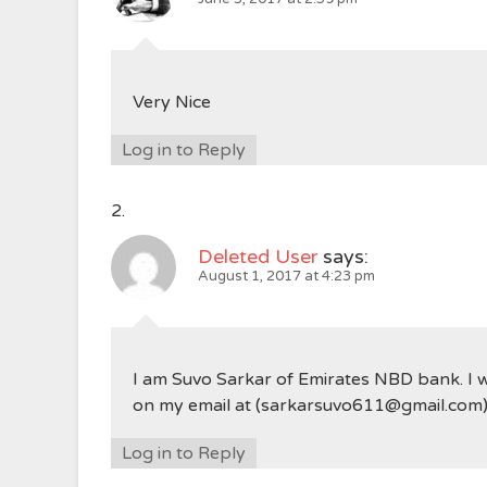
Very Nice
Log in to Reply
Deleted User
says:
August 1, 2017 at 4:23 pm
I am Suvo Sarkar of Emirates NBD bank. I wi
on my email at (sarkarsuvo611@gmail.com) s
Log in to Reply