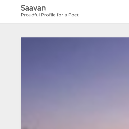
Skip
Saavan
to
Proudful Profile for a Poet
content