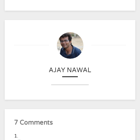
AJAY NAWAL
........................................
7 Comments