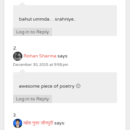
bahut ummda… srahniye..
Log in to Reply
Rohan Sharma
says:
December 30, 2015 at 9:58 pm
awesome piece of poetry 🙂
Log in to Reply
महेश गुप्ता जौनपुरी
says: