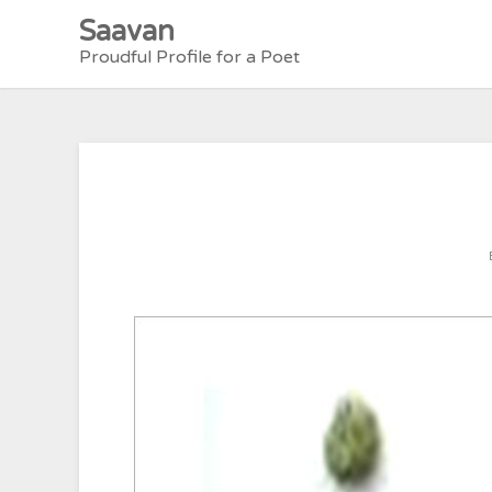
Skip
Saavan
to
Proudful Profile for a Poet
content