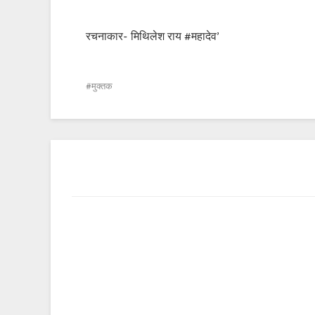
रचनाकार- मिथिलेश राय #महादेव’
मुक्तक