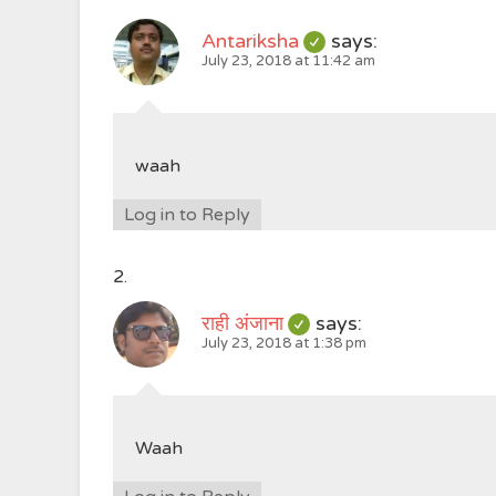
Antariksha
says:
July 23, 2018 at 11:42 am
waah
Log in to Reply
राही अंजाना
says:
July 23, 2018 at 1:38 pm
Waah