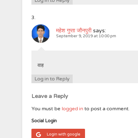
Log in to Reply
महेश गुप्ता जौनपुरी
says:
September 9, 2019 at 10:00 pm
वाह
Log in to Reply
Leave a Reply
You must be
logged in
to post a comment.
Social Login
Login with google