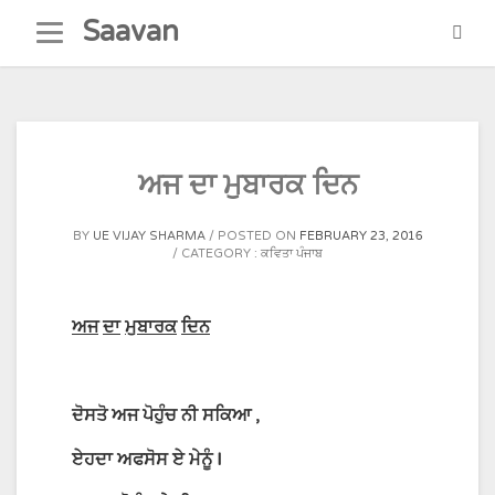
Skip
Saavan
to
content
ਅਜ ਦਾ ਮੁਬਾਰਕ ਦਿਨ
BY
UE VIJAY SHARMA
POSTED ON
FEBRUARY 23, 2016
CATEGORY :
ਕਵਿਤਾ ਪੰਜਾਬ
ਅਜ
ਦਾ
ਮੁਬਾਰਕ
ਦਿਨ
ਦੋਸਤੋ
ਅਜ
ਪੋਹੁੰਚ
ਨੀ
ਸਕਿਆ
,
ਏਹਦਾ
ਅਫਸੋਸ
ਏ
ਮੇਨੂੰ
I