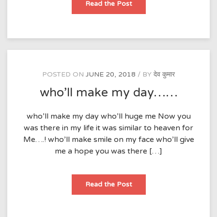
इश्क
Read the Post
में
मिली
मजदूरी….
POSTED ON
JUNE 20, 2018
BY
देव कुमार
who’ll make my day……
who’ll make my day who’ll huge me Now you
was there in my life it was similar to heaven for
Me….! who’ll make smile on my face who’ll give
me a hope you was there […]
who’ll
Read the Post
make
my
day……