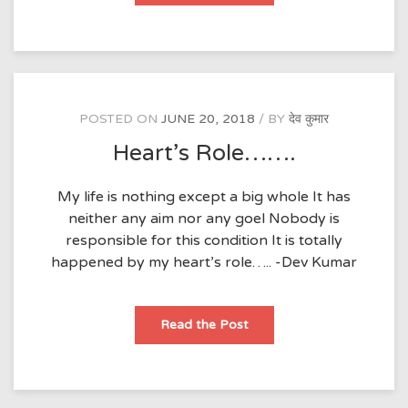
your…….
POSTED ON
JUNE 20, 2018
BY
देव कुमार
Heart’s Role…….
My life is nothing except a big whole It has
neither any aim nor any goel Nobody is
responsible for this condition It is totally
happened by my heart’s role….. -Dev Kumar
Heart’s
Read the Post
Role…….