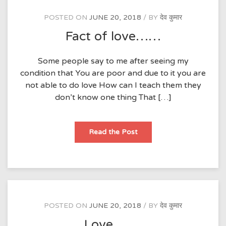
POSTED ON
JUNE 20, 2018
BY
देव कुमार
Fact of love……
Some people say to me after seeing my
condition that You are poor and due to it you are
not able to do love How can I teach them they
don’t know one thing That […]
Fact
Read the Post
of
love……
POSTED ON
JUNE 20, 2018
BY
देव कुमार
Love…….