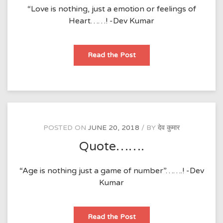
“Love is nothing, just a emotion or feelings of
Heart……! -Dev Kumar
Quote-
Read the Post
Love……
POSTED ON
JUNE 20, 2018
BY
देव कुमार
Quote…….
“Age is nothing just a game of number”…….! -Dev
Kumar
Quote…….
Read the Post