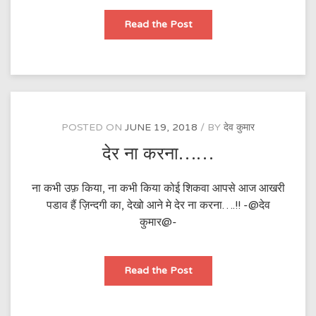
कुछ
Read the Post
पहेलियां…..
POSTED ON
JUNE 19, 2018
BY
देव कुमार
देर ना करना……
ना कभी उफ़ किया, ना कभी किया कोई शिकवा आपसे आज आखरी
पडाव हैं ज़िन्दगी का, देखो आने मे देर ना करना….!! -@देव
कुमार@-
देर
Read the Post
ना
करना……