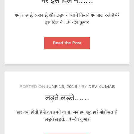
मेरे इस दिल ने……
गम, तन्हाई, रूसवाई, और तड़प ना जाने कितने गम पाल रखे है मेरे
इस दिल ने….!! -देव कुमार
मेरे
Read the Post
इस
दिल
ने……
POSTED ON
JUNE 18, 2018
BY
DEV KUMAR
लड़ते लड़ते……
हार क्या होती है य़े तब हमने जाना, जब हम खुद हारे मोहोब्बत से
लड़ते लड़ते…!! -देव कुमार