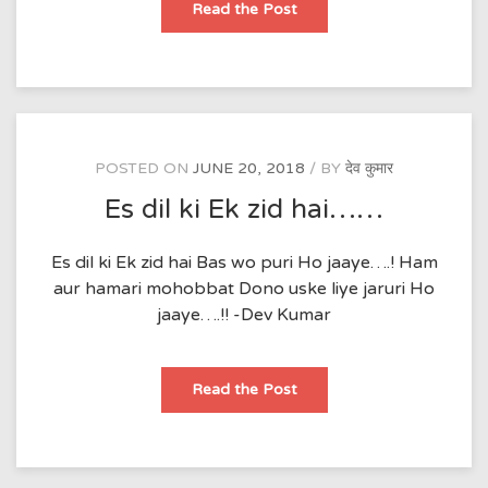
खुली
Read the Post
आँखों
का
खुवाब……
POSTED ON
JUNE 20, 2018
BY
देव कुमार
Es dil ki Ek zid hai……
Es dil ki Ek zid hai Bas wo puri Ho jaaye….! Ham
aur hamari mohobbat Dono uske liye jaruri Ho
jaaye….!! -Dev Kumar
Es
Read the Post
dil
ki
Ek
zid
hai……