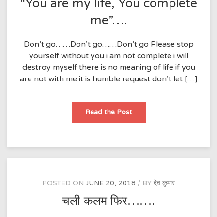
“You are my life, You complete
me”….
Don’t go……Don’t go……Don’t go Please stop
yourself without you i am not complete i will
destroy myself there is no meaning of life if you
are not with me it is humble request don’t let […]
“You
Read the Post
are
my
life,
You
complete
me”….
POSTED ON
JUNE 20, 2018
BY
देव कुमार
चली कलम फिर…….