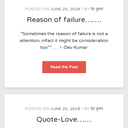
POSTED ON
JUNE 20, 2018
BY
देव कुमार
Reason of failure…….
“Sometimes the reason of failure is not a
attention, infact it might be consideration
too””……! -Dev Kumar
Reason
Read the Post
of
failure…….
POSTED ON
JUNE 20, 2018
BY
देव कुमार
Quote-Love……