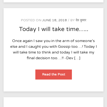
POSTED ON
JUNE 18, 2018
BY
देव कुमार
Today I will take time…..
Once again I saw you in the arm of someone’s
else and I caught you with Gossip too….! Today I
will take time to think and today I will take my
final decision too….!! -Dev […]
Today
Read the Post
I
will
take
time…..