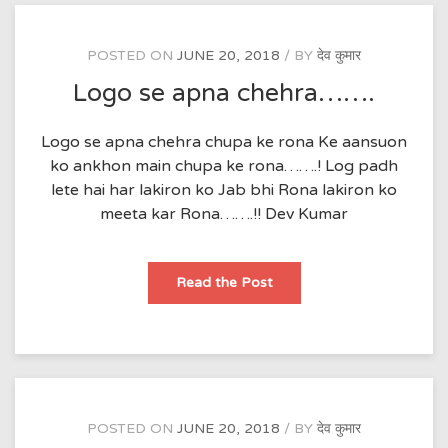
POSTED ON
JUNE 20, 2018
BY
देव कुमार
Logo se apna chehra…….
Logo se apna chehra chupa ke rona Ke aansuon
ko ankhon main chupa ke rona…….! Log padh
lete hai har lakiron ko Jab bhi Rona lakiron ko
meeta kar Rona…….!! Dev Kumar
Logo
Read the Post
se
apna
chehra…….
POSTED ON
JUNE 20, 2018
BY
देव कुमार