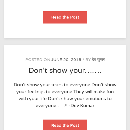
Love’s
Read the Post
dealing…..
POSTED ON
JUNE 20, 2018
BY
देव कुमार
Don’t show your…….
Don’t show your tears to everyone Don’t show
your feelings to everyone They will make fun
with your life Don’t show your emotions to
everyone……!! -Dev Kumar
Don’t
Read the Post
show