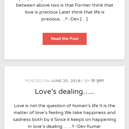
between above two is that Former think that
love is precious Later think that life is
precious….!! -Dev […]
Love
Read the Post
v/s
Life……
POSTED ON
JUNE 20, 2018
BY
देव कुमार
Love’s dealing…..
Love is not the question of human’s life It is the
matter of love’s feeling We take happiness and
sadness both by it Since it keeps on happening
in love’s dealing…….!! -Dev Kumar