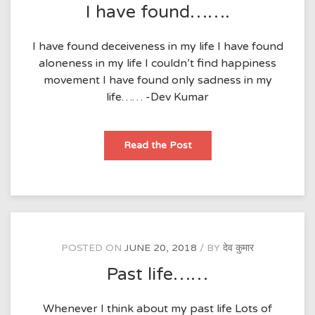
I have found…….
I have found deceiveness in my life I have found
aloneness in my life I couldn’t find happiness
movement I have found only sadness in my
life…… -Dev Kumar
I
Read the Post
have
found…….
POSTED ON
JUNE 20, 2018
BY
देव कुमार
Past life……
Whenever I think about my past life Lots of