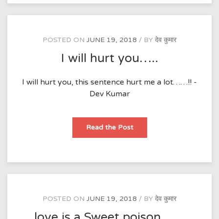
POSTED ON
JUNE 19, 2018
BY
देव कुमार
I will hurt you…..
I will hurt you, this sentence hurt me a lot……!! -
Dev Kumar
I
Read the Post
will
hurt
you…..
POSTED ON
JUNE 19, 2018
BY
देव कुमार
love is a Sweet poison……