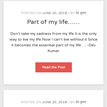
POSTED ON
JUNE 20, 2018
BY
देव कुमार
Part of my life……
Don’t take my sadness from my life It is the only
way to live my life Now I can’t live without it Since
it becomes the essential part of my life….. -Dev
Kumar
Part
Read the Post
of
my
life……
POSTED ON
JUNE 20, 2018
BY
देव कुमार