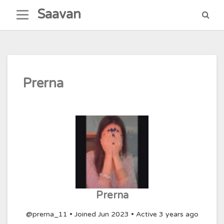
Skip
Saavan
to
content
Prerna
Prerna
@prerna_11
•
Joined Jun 2023
•
Active 3 years ago