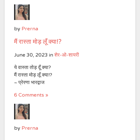
ऐ
चाँद,
ये
नूर
by
Prerna
कहाँ
से
मैं रास्ता मोड़ लूँ क्या!?
लाया
June 30, 2023
in
शेर-ओ-शायरी
तू!?
ये वास्ता तोड़ दूँ क्या?
मैं रास्ता मोड़ लूँ क्या!?
~ प्रेरणा भारद्वाज
6 Comments »
by
Prerna