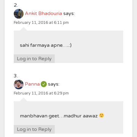
Ankit Bhadouria
says:
February 11, 2016 at 6:11 pm
sahi farmaya apne…..:)
Log in to Reply
Panna
says:
February 11, 2016 at 6:29 pm
manbhavan geet…madhur aawaz
Log in to Reply