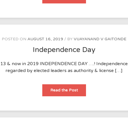
जीवन
का
हर
इक
पल
.!
(भक्तिगीत)
POSTED ON
AUGUST 16, 2019
BY
VIJAYANAND V GAITONDE
Independence Day
2013 & now in 2019 INDEPENDENCE DAY ….! Independence of t
regarded by elected leaders as authority & license […]
Independence
Read the Post
Day