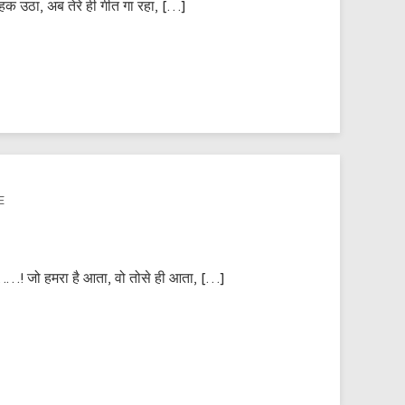
ा चहक उठा, अब तेरे ही गीत गा रहा, […]
E
्हरा……! जो हमरा है आता, वो तोसे ही आता, […]