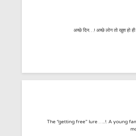
अच्छे दिन…! अच्छे लोग तो खुश हो ही र
The “getting free” lure …..!. A young f
mo