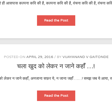
े ही आसपास कल्पना कवि की है, कल्पना कवि की है, वंचना कवि की है, वंचना कवि क
तेरे
Read the Post
ही
आसपास
कल्पना
कवि
की
है,
…..!
(गीत)
POSTED ON
APRIL 29, 2016
BY
VIJAYANAND V GAITONDE
चला खुद को लेकर न जाने कहाँ …!
ो लेकर न जाने कहाँ, अनजाना सफ़र ये, न जाना जहाँ ……! समझ जब ये आया, समझ
चला
Read the Post
खुद
को
लेकर
न