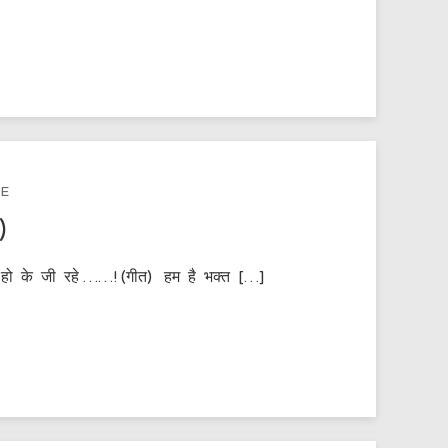
DE
)
मस्त हो के जी रहे ……! (गीत) हम है भक्त […]