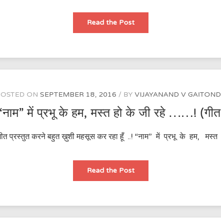
The
Read the Post
“getting
free”
lure
…..!.
POSTED ON
SEPTEMBER 18, 2016
BY
VIJAYANAND V GAITON
“नाम” में प्रभू के हम, मस्त हो के जी रहे ……! (गीत
गीत प्रस्तुत करने बहुत ख़ुशी महसूस कर रहा हूँ ..! “नाम” में प्रभू के हम, 
“नाम”
Read the Post
में
प्रभू
के
हम,
मस्त
हो
के