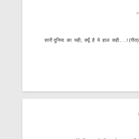
सारी दुनिया का यही, क्यूँ है ये हाल सही..….! (गीत