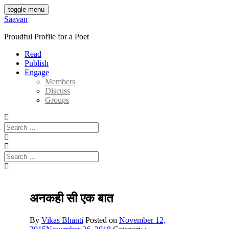
Skip
toggle menu
to
Saavan
content
Proudful Profile for a Poet
Read
Publish
Engage
Members
Discuss
Groups
Search
for:
Search
for:
अनकही सी एक बात
By
Vikas Bhanti
Posted on
November 12,