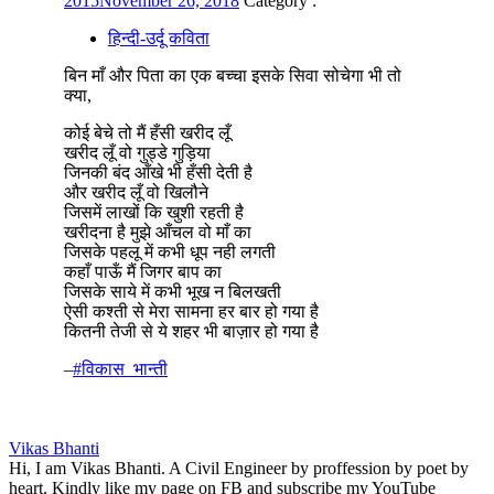
2015
November 26, 2018
Category :
हिन्दी-उर्दू कविता
बिन माँ और पिता का एक बच्चा इसके सिवा सोचेगा भी तो
क्या,
कोई बेचे तो मैं हँसी खरीद लूँ
खरीद लूँ वो गुड्डे गुड़िया
जिनकी बंद आँखे भी हँसी देती है
और खरीद लूँ वो खिलौने
जिसमें लाखों कि खुशी रहती है
खरीदना है मुझे आँचल वो माँ का
जिसके पहलू में कभी धूप नही लगती
कहाँ पाऊँ मैं जिगर बाप का
जिसके साये में कभी भूख न बिलखती
ऐसी कश्ती से मेरा सामना हर बार हो गया है
कितनी तेजी से ये शहर भी बाज़ार हो गया है
–
‪#‎
विकास_भान्ती‬
Vikas Bhanti
Hi, I am Vikas Bhanti. A Civil Engineer by proffession by poet by
heart. Kindly like my page on FB and subscribe my YouTube