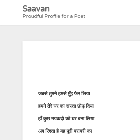
Skip
Saavan
to
Proudful Profile for a Poet
content
जबसे
तुमने
हमसे
मुँह
फेर
लिया
हमने
तेरे
घर
का
रास्ता
छोड़
दिया
हाँ
कुछ
मयकदो
को
घर
बना
लिया
अब
रिश्ता
है
यह
पूरी
बराबरी
का