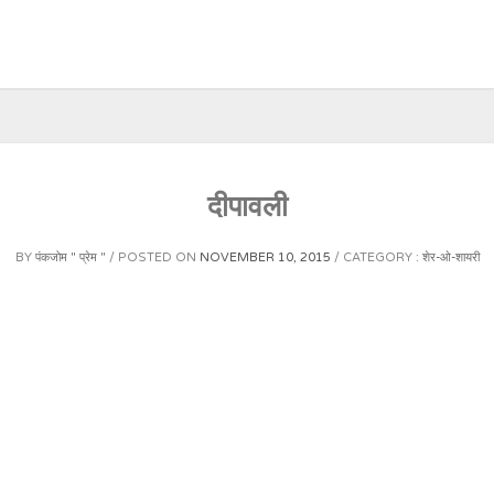
दीपावली
BY
पंकजोम " प्रेम "
POSTED ON
NOVEMBER 10, 2015
CATEGORY :
शेर-ओ-शायरी