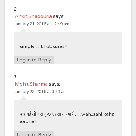
Ankit Bhadouria
says:
January 21, 2016 at 12:49 am
simply…..khubsurat!!
Log in to Reply
Mohit Sharma
says:
January 22, 2016 at 3:23 am
बच गई तो बस कुछ एहसास न्यारी,….wah..sahi kaha
aapne!
Log in to Reply