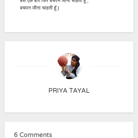
बस एक बार फि‍र बचपन जीना चाहती हॅू ,
बचपन जीना चाहती हॅू |
PRIYA TAYAL
6 Comments