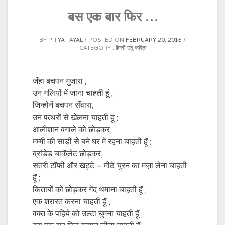
बस एक बार फिर …
BY
PRIYA TAYAL
POSTED ON
FEBRUARY 20, 2016
CATEGORY :
हिन्दी-उर्दू कविता
जॅंहा बचपन गुजारा ,
उन गलि‍यों में जाना चाहती हूं ;
जि‍न्होनें बचपन सॅंवारा,
उन पत्थरों से खेलना चाहती हूं ;
आलीशान बगांले को छोड़कर,
मम्मी की साड़ी से बने घर में रहना चाहती हॅू ;
ब्रांडेड चाकॅलेट छोड़कर,
सतंरी टॉफी और खट्टे – मीठे चुरन का मज़ा लेना चाहती
हॅू ;
कि‍ताबों को छोड़कर गेंद थमाना चा‍हती हॅू ,
एक शरारत करना चाहती हॅू ,
वक्त के पहि‍ये को उल्टा घुमना चाहती हॅू ;