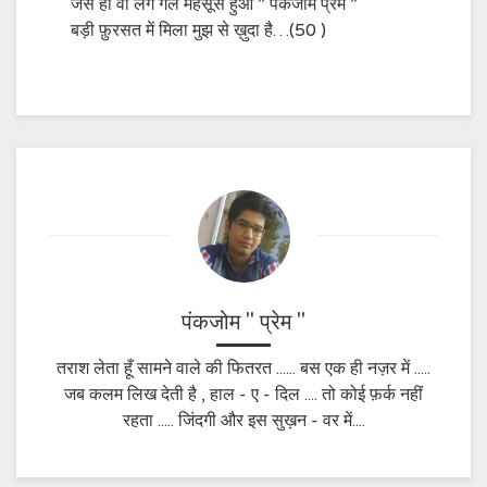
जैसे ही वो लगे गले महसूस हुआ ” पंकजोम प्रेम ”
बड़ी फ़ुरसत में मिला मुझ से ख़ुदा है…(50 )
पंकजोम " प्रेम "
तराश लेता हूँ सामने वाले की फितरत ...... बस एक ही नज़र में .....
जब कलम लिख देती है , हाल - ए - दिल .... तो कोई फ़र्क नहीं
रहता ..... जिंदगी और इस सुख़न - वर में....