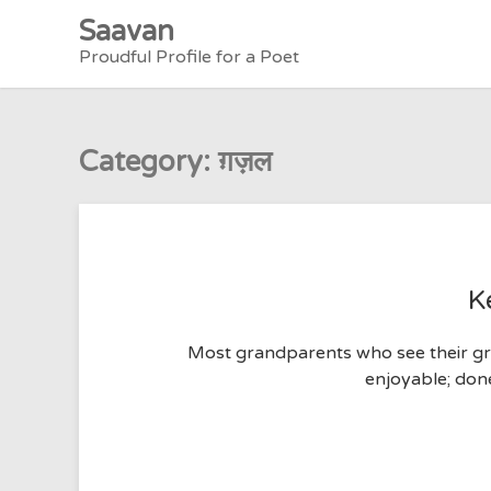
Skip
Saavan
to
Proudful Profile for a Poet
content
Category:
ग़ज़ल
K
Most grandparents who see their gran
enjoyable; don