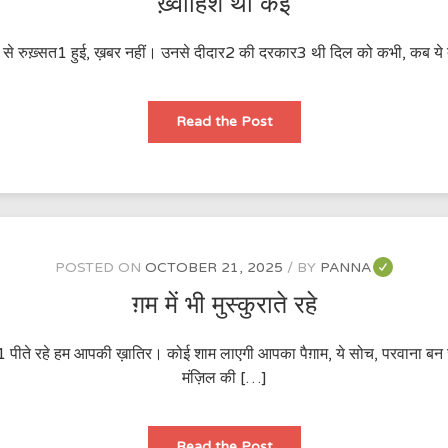
ख़्वाहिशें थीं कई
जिस्म से रुख़्सत1 हुई, ख़बर नहीं। उनसे दीदार2 की दरकार3 थी दिल को कभी, कब य
ख़्वाहिशें
Read the Post
थीं
कई
POSTED ON
OCTOBER 21, 2025
BY
PANNA
ग़म में भी मुस्कुराते रहे
श्क1 पीते रहे हम आपकी ख़ातिर। कोई शाम लाएगी आपका पैग़ाम, ये सोच, परवाना बन
मंज़िल की […]
ग़म
Read the Post