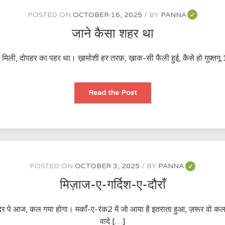
POSTED ON
OCTOBER 16, 2025
BY
PANNA
जाने कैसा शहर था
 मिली, दोपहर का पहर था। ख़ामोशी हर तरफ़, ख़ाक-सी फैली हुई, कैसे हो गुफ़्तग
जाने
Read the Post
कैसा
शहर
था
POSTED ON
OCTOBER 3, 2025
BY
PANNA
मिज़ाज-ए-गर्दिश-ए-दौराँ
ै दर पे आज, कल गया होगा। मकाँ-ए-रंक2 में जो आया है इतराता हुआ, ज़रूर वो 
वादे […]