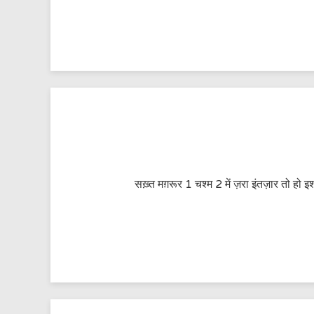
सख़्त मग़रूर 1 चश्म 2 में ज़रा इंतज़ार तो हो इ