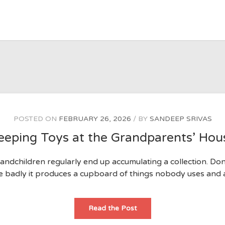
POSTED ON
FEBRUARY 26, 2026
BY
SANDEEP SRIVAS
eeping Toys at the Grandparents’ Hou
dchildren regularly end up accumulating a collection. Done
e badly it produces a cupboard of things nobody uses and 
Keeping
Read the Post
Toys
at