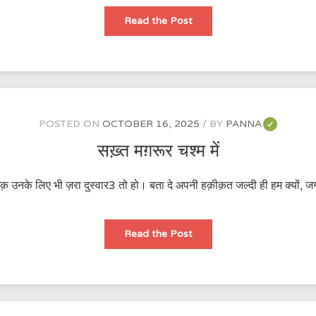
शोले
Read the Post
से
जलते
जिगर
POSTED ON
OCTOBER 16, 2025
BY
PANNA
सख़्त मग़रूर चश्म में
श्क़ उनके लिए भी ज़रा दुस्वार3 तो हो। बता दे अपनी हक़ीक़त जल्दी ही हम क्यों, जगत
सख़्त
Read the Post
मग़रूर
चश्म
में