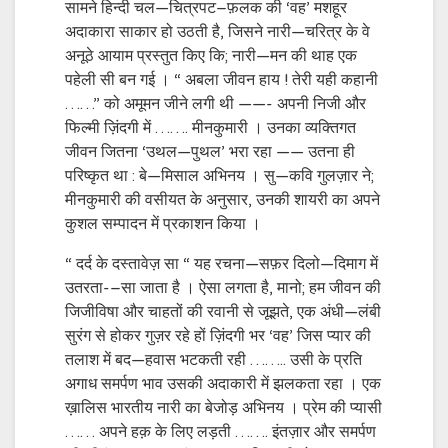
सामने हिन्दी चल—चित्रपट–फ़लक की ‘वह’ मशहूर
अदाकारा साकार हो उठती है, जिसने नारी—चरित्र के वे
अनूठे आयाम प्रस्तुत किए कि; नारी—मन की थाह एक
पहेली सी बन गई । “ अबला जीवन हाय ! तेरी यही कहानी
……” को अमूमन जीने लगी थी ——- अपनी निजी और
फिल्मी ज़िंदगी में ……. मीनकुमारी । उनका व्यक्तिगत
जीवन जितना ‘उथल—पुथल’ भरा रहा —— उतना ही
परिष्कृत था : बे—मिसाल अभिनय । सु—कवि गुलज़ार ने;
मीनकुमारी की वसीयत के अनुसार, उनकी शायरी का अपने
कुशल सम्पादन में प्रकाशन किया ।
“ दर्द के दस्तावेज़ सा “ यह रचना—सफ़र दिलो—दिमाग में
उतरता-–सा जाता है । ऐसा लगता है, मानो; हम जीवन की
जिजीविषा और चाहतों की रवानी से जूझते, एक अंधी—लंबी
सुरंग से होकर गुज़र रहे हों ज़िंदगी भर ‘वह’ जिस प्यार की
तलाश में बद—हवास भटकती रही …….. उसी के प्रति
अगाध समर्पण भाव उसकी अदाकारी में झलकता रहा । एक
ख़ालिस भारतीय नारी का बेजोड़ अभिनय । प्रेम की प्यासी
…… अपने हक़ के लिए लड़ती ……. इंतज़ार और समर्पण