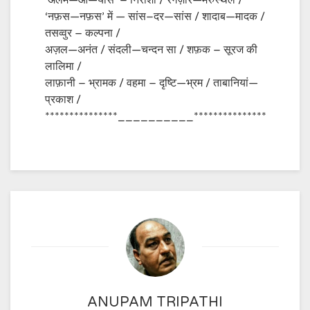
‘अलम—ओ—यास’ – निराशा / रेगज़ार—मरुस्थल /
‘नफ़स—नफ़स’ में — सांस–दर—सांस / शादाब—मादक /
तसव्वुर – कल्पना /
अज़ल—अनंत / संदली—चन्दन सा / शफ़क – सूरज की
लालिमा /
लाफ़ानी – भ्रामक / वहमा – दृष्टि—भ्रम / ताबानियां—
प्रकाश /
***************__________***************
ANUPAM TRIPATHI