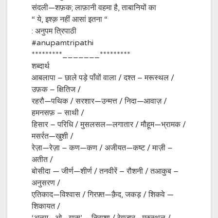
संदली—शफ़क; लाफ़ानी वहमा है, ताबानियों का
“ ये, इश्क़ नहीं आसां इतना “
: अनुपम त्रिपाठी
#anupamtripathi
*********_______*********
शब्दार्थ
आबलापा – छाले पड़े पाँवों वाला / दश्त – मरूस्थल /
उफ़क – क्षितिज /
रहरौ—पथिक / सरशार—उन्मत्त / निदा—आवाज़ /
हमनसफ़ – साथी /
हिसार – परिधि / मुसलसल—लगातार / मौहूम—भ्रामक /
मसर्रत—खुशी /
रेज़ा—रेज़ा – कण—कण / अजीयत—कष्ट / माज़ी –
अतीत /
बोसीदा — जीर्ण—शीर्ण / तनवीरें – रौशनी / तआकुब –
अनुसरण /
एतिकाद—विश्वास / गिरफ़्त—क़ैद, जकड़ / शिकवे —
शिकायत /